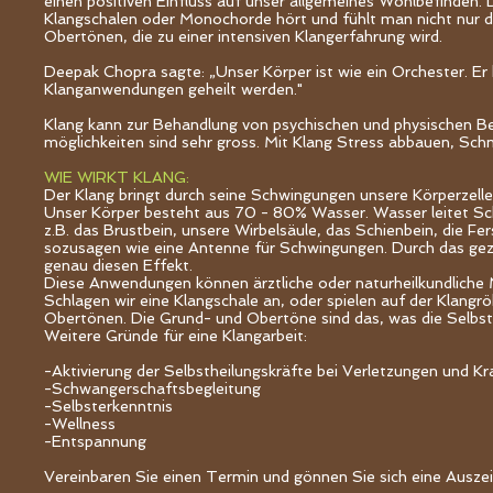
einen positiven Einfluss auf unser allgemeines Wohlbefinden. De
Klangschalen oder Monochorde hört und fühlt man nicht nur
Obertönen, die zu einer intensiven Klangerfahrung wird.
Deepak Chopra sagte: „Unser Körper ist wie ein Orchester. E
Klanganwendungen geheilt werden."
Klang kann zur Behandlung von psychischen und physischen 
möglichkeiten sind sehr gross. Mit Klang Stress abbauen, Schm
WIE WIRKT KLANG:
Der Klang bringt durch seine Schwingungen unsere Körperzell
Unser Körper besteht aus 70 - 80% Wasser. Wasser leitet Sc
z.B. das Brustbein, unsere Wirbelsäule, das Schienbein, die F
sozusagen wie eine Antenne für Schwingungen. Durch das gezie
genau diesen Effekt.
Diese Anwendungen können ärztliche oder naturheilkundliche
Schlagen wir eine Klangschale an, oder spielen auf der Klangr
Obertönen. Die Grund- und Obertöne sind das, was die Selbs
Weitere Gründe für eine Klangarbeit:
-Aktivierung der Selbstheilungskräfte bei Verletzungen und Kr
-Schwangerschaftsbegleitung
-Selbsterkenntnis
-Wellness
-Entspannung
Vereinbaren Sie einen Termin und gönnen Sie sich eine Auszeit